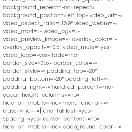
background_repeat=»no-repeat»
background_position=»left top» video_url=»»
video_aspect_ratio=»16:9″ video_webm=»»
video_mp4=»» video_ogv=»»
video_preview_image=»» overlay_color=»»
overlay_opacity=»0.5″ video_mute=»yes»
video_loop=»yes» fade=»no»
border_size=»0px» border_color=»»
border_style=»» padding_top=»20″
padding_bottom=»20″ padding_left=»»
padding_right=»» hundred_percent=»no»
equal_height_columns=»no»
hide_on_mobile=»no» menu_anchor=»»
class=»» id=»»][one_full last=»yes»
spacing=»yes» center_content=»no»
hide_on_mobile=»no» background_color=»»