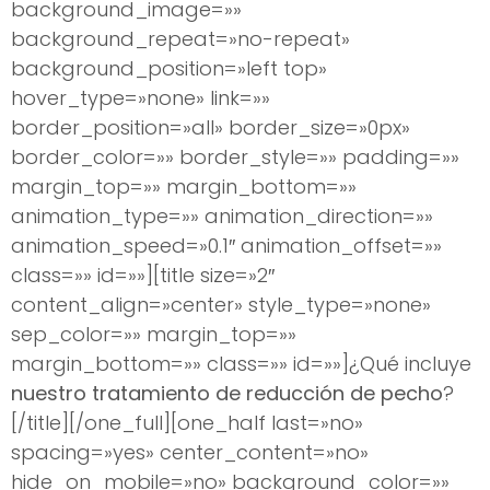
background_image=»»
background_repeat=»no-repeat»
background_position=»left top»
hover_type=»none» link=»»
border_position=»all» border_size=»0px»
border_color=»» border_style=»» padding=»»
margin_top=»» margin_bottom=»»
animation_type=»» animation_direction=»»
animation_speed=»0.1″ animation_offset=»»
class=»» id=»»][title size=»2″
content_align=»center» style_type=»none»
sep_color=»» margin_top=»»
margin_bottom=»» class=»» id=»»]¿Qué incluye
nuestro tratamiento de reducción de pecho
?
[/title][/one_full][one_half last=»no»
spacing=»yes» center_content=»no»
hide_on_mobile=»no» background_color=»»