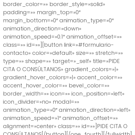
border_color=»» border_style=»solid»
padding=»» margin_top=»0″
margin_bottom=»0″ animation_type=»0″
animation_direction=»down»
animation_speed=»0.1″ animation_offset=»»
class=»» id=»»][button link=»#formulario-
contacto» color=»default» size=»» stretch=»»
type=»» shape=»» target=»_self» title=»PIDE
CITA O CONSÚLTANOS» gradient_colors=»|»
gradient_hover_colors=»|» accent_color=»»
accent_hover_color=»» bevel_color=»»
border_width=»» icon=»» icon_position=»left»
icon_divider=»no» modal=»»
animation_type=»0″ animation_direction=»left»
animation_speed=»1″ animation_offset=»»
alignment=»center» class=»» id=»»]PIDE CITA O
CONSÚLTANOS[/button][/one_fourth][/fullwidth]