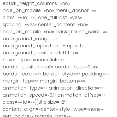
equal_height_columns=»no»
hide_on_mobile=»no» menu_anchor=»»
class=»» id=»»][one_full last=»yes»
spacing=»yes» center_content=»no»
hide_on_mobile=»no» background_color=»»
background_image=»»
background_repeat=»no-repeat»
background_position=»left top»
hover_type=»none» link=»»
border_position=»all» border_size=»0px»
border_color=»» border_style=»» padding=»»
margin_top=»» margin_bottom=»»
animation_type=»» animation_direction=»»
animation_speed=»0.1″ animation_offset=»»
class=»» id=»»][title size=»2″
content_align=»center» style_type=»none»
sep_color=»» margin_top=»»