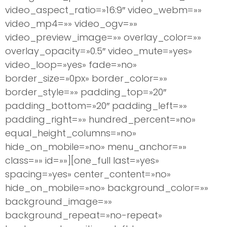
video_aspect_ratio=»16:9″ video_webm=»»
video_mp4=»» video_ogv=»»
video_preview_image=»» overlay_color=»»
overlay_opacity=»0.5″ video_mute=»yes»
video_loop=»yes» fade=»no»
border_size=»0px» border_color=»»
border_style=»» padding_top=»20″
padding_bottom=»20″ padding_left=»»
padding_right=»» hundred_percent=»no»
equal_height_columns=»no»
hide_on_mobile=»no» menu_anchor=»»
class=»» id=»»][one_full last=»yes»
spacing=»yes» center_content=»no»
hide_on_mobile=»no» background_color=»»
background_image=»»
background_repeat=»no-repeat»