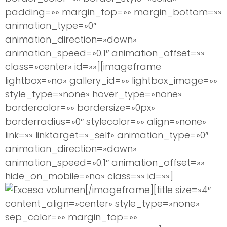
padding=»» margin_top=»» margin_bottom=»»
animation_type=»0″
animation_direction=»down»
animation_speed=»0.1″ animation_offset=»»
class=»center» id=»»][imageframe
lightbox=»no» gallery_id=»» lightbox_image=»»
style_type=»none» hover_type=»none»
bordercolor=»» bordersize=»0px»
borderradius=»0″ stylecolor=»» align=»none»
link=»» linktarget=»_self» animation_type=»0″
animation_direction=»down»
animation_speed=»0.1″ animation_offset=»»
hide_on_mobile=»no» class=»» id=»»]
[/imageframe][title size=»4″
content_align=»center» style_type=»none»
sep_color=»» margin_top=»»