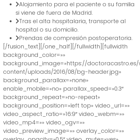
Alojamiento para el paciente o su familia
si viene de fuera de Madrid.
Tras el alta hospitalaria, transporte al
hospital o su domicilio.
Prendas de compresión postoperatoria.
[/fusion_text][/one_half][/fullwidth][fullwidth
background_color=»»
background_image=»https://doctoracastro.es
content/uploads/2016/08/bg-header.jpg»
background_parallax=»none»
enable_mobile=»no» parallax_speed=»0.3″
background_repeat=»no-repeat»
background_position=»left top» video_url=»»
video_aspect_ratio=»16:9″ video_webm=»»
video_mp4=»» video_ogv=»»
video_preview_image=»» overlay_color=»»
overlay_opacity=»0.5″ video_mute=»yes»