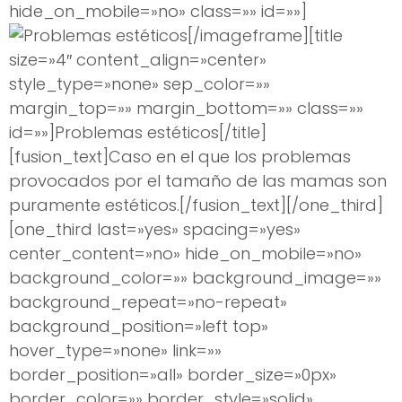
hide_on_mobile=»no» class=»» id=»»]
[/imageframe][title
size=»4″ content_align=»center»
style_type=»none» sep_color=»»
margin_top=»» margin_bottom=»» class=»»
id=»»]Problemas estéticos[/title]
[fusion_text]Caso en el que los problemas
provocados por el tamaño de las mamas son
puramente estéticos.[/fusion_text][/one_third]
[one_third last=»yes» spacing=»yes»
center_content=»no» hide_on_mobile=»no»
background_color=»» background_image=»»
background_repeat=»no-repeat»
background_position=»left top»
hover_type=»none» link=»»
border_position=»all» border_size=»0px»
border_color=»» border_style=»solid»