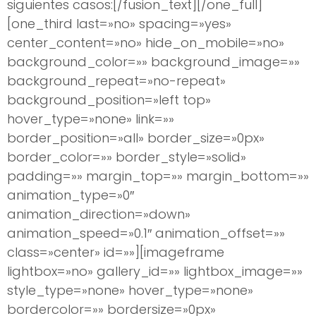
siguientes casos:[/fusion_text][/one_full]
[one_third last=»no» spacing=»yes»
center_content=»no» hide_on_mobile=»no»
background_color=»» background_image=»»
background_repeat=»no-repeat»
background_position=»left top»
hover_type=»none» link=»»
border_position=»all» border_size=»0px»
border_color=»» border_style=»solid»
padding=»» margin_top=»» margin_bottom=»»
animation_type=»0″
animation_direction=»down»
animation_speed=»0.1″ animation_offset=»»
class=»center» id=»»][imageframe
lightbox=»no» gallery_id=»» lightbox_image=»»
style_type=»none» hover_type=»none»
bordercolor=»» bordersize=»0px»