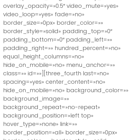
overlay_opacity=»0.5″ video_mute=»yes»
video_loop=»yes» fade=»no»
border_size=»0px» border_color=»»
border_style=»solid» padding_top=»0″
padding_bottom=»0″ padding_left=»»
padding_right=»» hundred_percent=»no»
equal_height_columns=»no»
hide_on_mobile=»no» menu_anchor=»»
class=»» id=»»][three_fourth last=»no»
spacing=»yes» center_content=»no»
hide_on_mobile=»no» background_color=»»
background_image=»»
background_repeat=»no-repeat»
background_position=»left top»
hover_type=»none» link=»»
border_position=»all» border_size=»0px»