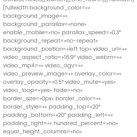
[fullwidth background_color=»»
background_image=»»
background_parallax=»none»
enable_mobile=»no» parallax_speed=»0.3″
background_repeat=»no-repeat»
background_position=»left top» video_url=»»
video_aspect_ratio=»16:9″ video_webm=»»
video_mp4=»» video_ogv=»»
video_preview_image=»» overlay_color=»»
overlay_opacity=»0.5″ video_mute=»yes»
video_loop=»yes» fade=»no»
border_size=»0px» border_color=»»
border_style=»» padding_top=»20″
padding_bottom=»20″ padding_left=»»
padding_right=»» hundred_percent=»no»
equal_height_columns=»no»