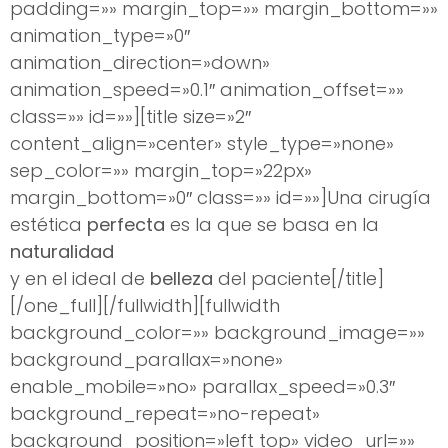
padding=»» margin_top=»» margin_bottom=»»
animation_type=»0″
animation_direction=»down»
animation_speed=»0.1″ animation_offset=»»
class=»» id=»»][title size=»2″
content_align=»center» style_type=»none»
sep_color=»» margin_top=»22px»
margin_bottom=»0″ class=»» id=»»]Una cirugía
estética
perfecta
es la que se basa en la
naturalidad
y en el ideal de
belleza
del paciente[/title]
[/one_full][/fullwidth][fullwidth
background_color=»» background_image=»»
background_parallax=»none»
enable_mobile=»no» parallax_speed=»0.3″
background_repeat=»no-repeat»
background_position=»left top» video_url=»»