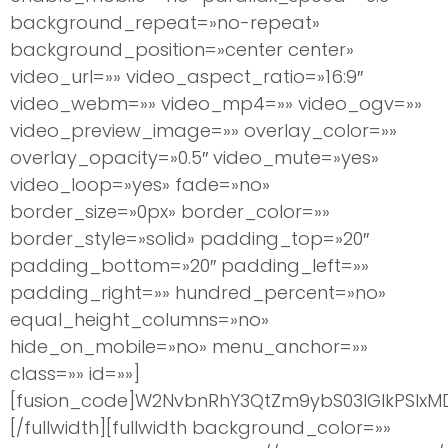
background_repeat=»no-repeat»
background_position=»center center»
video_url=»» video_aspect_ratio=»16:9″
video_webm=»» video_mp4=»» video_ogv=»»
video_preview_image=»» overlay_color=»»
overlay_opacity=»0.5″ video_mute=»yes»
video_loop=»yes» fade=»no»
border_size=»0px» border_color=»»
border_style=»solid» padding_top=»20″
padding_bottom=»20″ padding_left=»»
padding_right=»» hundred_percent=»no»
equal_height_columns=»no»
hide_on_mobile=»no» menu_anchor=»»
class=»» id=»»]
[fusion_code]W2NvbnRhY3QtZm9ybS03IGlkPSIxM
[/fullwidth][fullwidth background_color=»»