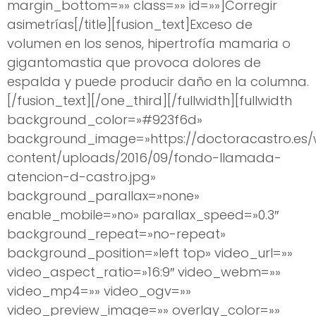
margin_bottom=»» class=»» id=»»]Corregir
asimetrías[/title][fusion_text]Exceso de
volumen en los senos, hipertrofía mamaria o
gigantomastia que provoca dolores de
espalda y puede producir daño en la columna.
[/fusion_text][/one_third][/fullwidth][fullwidth
background_color=»#923f6d»
background_image=»https://doctoracastro.es
content/uploads/2016/09/fondo-llamada-
atencion-d-castro.jpg»
background_parallax=»none»
enable_mobile=»no» parallax_speed=»0.3″
background_repeat=»no-repeat»
background_position=»left top» video_url=»»
video_aspect_ratio=»16:9″ video_webm=»»
video_mp4=»» video_ogv=»»
video_preview_image=»» overlay_color=»»