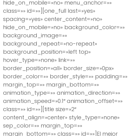
hide_on_mobile=»no» menu_anchor=»»
class=»» id=»»][one_full last=»yes»
spacing=»yes» center_content=»no»
hide_on_mobile=»no» background_color=»»
background_image=»»
background_repeat=»no-repeat»
background_position=»left top»
hover_type=»none» link=»»
border_position=»all» border_size=»0px»
border_color=»» border_style=»» padding=»»
margin_top=»» margin_bottom=»»
animation_type=»» animation_direction=»»
animation_speed=»0.1″ animation_offset=»»
class=»» id=»»][title size=»2″
content_align=»center» style_type=»none»
sep_color=»» margin_top=»»
margin_bottom=»» class=»» id=»»]El mejor