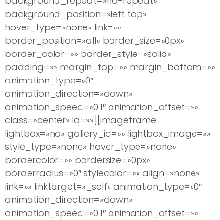
background_repeat=»no-repeat»
background_position=»left top»
hover_type=»none» link=»»
border_position=»all» border_size=»0px»
border_color=»» border_style=»solid»
padding=»» margin_top=»» margin_bottom=»»
animation_type=»0″
animation_direction=»down»
animation_speed=»0.1″ animation_offset=»»
class=»center» id=»»][imageframe
lightbox=»no» gallery_id=»» lightbox_image=»»
style_type=»none» hover_type=»none»
bordercolor=»» bordersize=»0px»
borderradius=»0″ stylecolor=»» align=»none»
link=»» linktarget=»_self» animation_type=»0″
animation_direction=»down»
animation_speed=»0.1″ animation_offset=»»