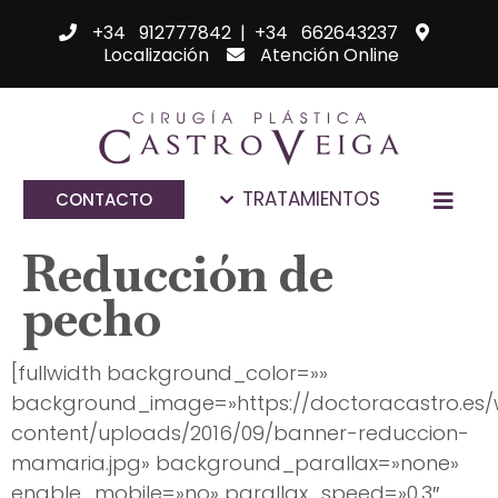
+34 912777842
|
+34 662643237
Localización
Atención Online
TRATAMIENTOS
CONTACTO
Reducción de
pecho
[fullwidth background_color=»»
background_image=»https://doctoracastro.es
content/uploads/2016/09/banner-reduccion-
mamaria.jpg» background_parallax=»none»
enable_mobile=»no» parallax_speed=»0.3″