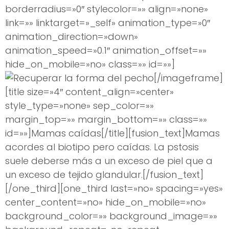
borderradius=»0″ stylecolor=»» align=»none»
link=»» linktarget=»_self» animation_type=»0″
animation_direction=»down»
animation_speed=»0.1″ animation_offset=»»
hide_on_mobile=»no» class=»» id=»»]
[/imageframe]
[title size=»4″ content_align=»center»
style_type=»none» sep_color=»»
margin_top=»» margin_bottom=»» class=»»
id=»»]Mamas caídas[/title][fusion_text]Mamas
acordes al biotipo pero caídas. La pstosis
suele deberse más a un exceso de piel que a
un exceso de tejido glandular.[/fusion_text]
[/one_third][one_third last=»no» spacing=»yes»
center_content=»no» hide_on_mobile=»no»
background_color=»» background_image=»»