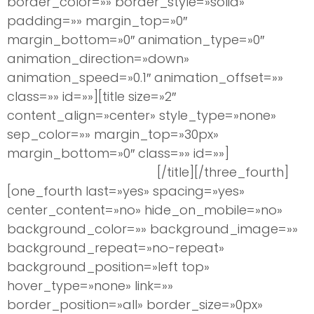
border_color=»» border_style=»solid»
padding=»» margin_top=»0″
margin_bottom=»0″ animation_type=»0″
animation_direction=»down»
animation_speed=»0.1″ animation_offset=»»
class=»» id=»»][title size=»2″
content_align=»center» style_type=»none»
sep_color=»» margin_top=»30px»
margin_bottom=»0″ class=»» id=»»]
Consigue tu
talla
de pecho
perfecta
[/title][/three_fourth]
[one_fourth last=»yes» spacing=»yes»
center_content=»no» hide_on_mobile=»no»
background_color=»» background_image=»»
background_repeat=»no-repeat»
background_position=»left top»
hover_type=»none» link=»»
border_position=»all» border_size=»0px»