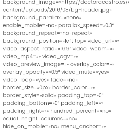
background_image=»https://doctoracastro.es
content/uploads/2016/08/bg-header.jpg»
background_parallax=»none»
enable_mobile=»no» parallax_speed=»0.3″
background_repeat=»no-repeat»
background_position=»left top» video_url=»»
video_aspect_ratio=»16:9″ video_webm=»»
video_mp4=»» video_ogv=»»
video_preview_image=»» overlay_color=»»
overlay_opacity=»0.5″ video_mute=»yes»
video_loop=»yes» fade=»no»
border_size=»0px» border_color=»»
border_style=»solid» padding_top=»0″
padding_bottom=»0″ padding_left=»»
padding_right=»» hundred_percent=»no»
equal_height_columns=»no»
hide_on_mobile=»no» menu_anchor=»»