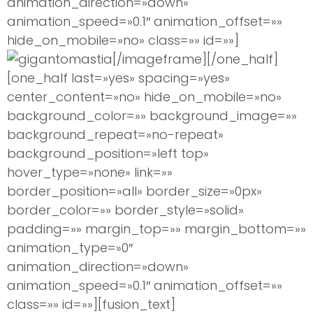
animation_direction=»down»
animation_speed=»0.1″ animation_offset=»»
hide_on_mobile=»no» class=»» id=»»]
[/imageframe][/one_half]
[one_half last=»yes» spacing=»yes»
center_content=»no» hide_on_mobile=»no»
background_color=»» background_image=»»
background_repeat=»no-repeat»
background_position=»left top»
hover_type=»none» link=»»
border_position=»all» border_size=»0px»
border_color=»» border_style=»solid»
padding=»» margin_top=»» margin_bottom=»»
animation_type=»0″
animation_direction=»down»
animation_speed=»0.1″ animation_offset=»»
class=»» id=»»][fusion_text]