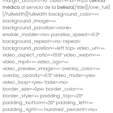
margin_bottom=»0″ class=»» id=»»]La
ciencia
médica
al servicio de la
belleza
[/title][/one_full]
[/fullwidth][fullwidth background_color=»»
background_image=»»
background_parallax=»none»
enable_mobile=»no» parallax_speed=»0.3″
background_repeat=»no-repeat»
background_position=»left top» video_url=»»
video_aspect_ratio=»16:9″ video_webm=»»
video_mp4=»» video_ogv=»»
video_preview_image=»» overlay_color=»»
overlay_opacity=»0.5″ video_mute=»yes»
video_loop=»yes» fade=»no»
border_size=»0px» border_color=»»
border_style=»» padding_top=»20″
padding_bottom=»20″ padding_left=»»
padding_right=»» hundred_percent=»no»