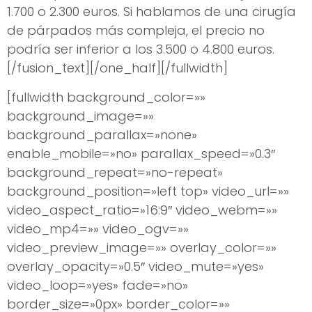
1.700 o 2.300 euros. Si hablamos de una cirugía
de párpados más compleja, el precio no
podría ser inferior a los 3.500 o 4.800 euros.
[/fusion_text][/one_half][/fullwidth]
[fullwidth background_color=»»
background_image=»»
background_parallax=»none»
enable_mobile=»no» parallax_speed=»0.3″
background_repeat=»no-repeat»
background_position=»left top» video_url=»»
video_aspect_ratio=»16:9″ video_webm=»»
video_mp4=»» video_ogv=»»
video_preview_image=»» overlay_color=»»
overlay_opacity=»0.5″ video_mute=»yes»
video_loop=»yes» fade=»no»
border_size=»0px» border_color=»»