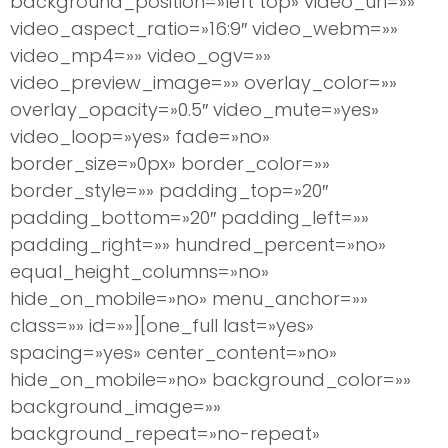
background_position=»left top» video_url=»»
video_aspect_ratio=»16:9″ video_webm=»»
video_mp4=»» video_ogv=»»
video_preview_image=»» overlay_color=»»
overlay_opacity=»0.5″ video_mute=»yes»
video_loop=»yes» fade=»no»
border_size=»0px» border_color=»»
border_style=»» padding_top=»20″
padding_bottom=»20″ padding_left=»»
padding_right=»» hundred_percent=»no»
equal_height_columns=»no»
hide_on_mobile=»no» menu_anchor=»»
class=»» id=»»][one_full last=»yes»
spacing=»yes» center_content=»no»
hide_on_mobile=»no» background_color=»»
background_image=»»
background_repeat=»no-repeat»