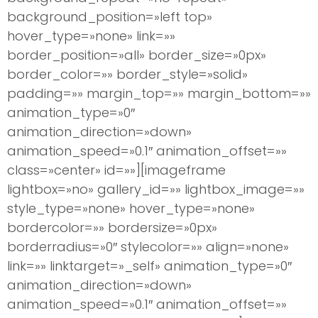
background_position=»left top»
hover_type=»none» link=»»
border_position=»all» border_size=»0px»
border_color=»» border_style=»solid»
padding=»» margin_top=»» margin_bottom=»»
animation_type=»0″
animation_direction=»down»
animation_speed=»0.1″ animation_offset=»»
class=»center» id=»»][imageframe
lightbox=»no» gallery_id=»» lightbox_image=»»
style_type=»none» hover_type=»none»
bordercolor=»» bordersize=»0px»
borderradius=»0″ stylecolor=»» align=»none»
link=»» linktarget=»_self» animation_type=»0″
animation_direction=»down»
animation_speed=»0.1″ animation_offset=»»