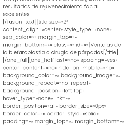
resultados de rejuvenecimiento facial
excelentes.
[/fusion_text][title size=»2″
content_align=»center» style_type=»none»
sep_color=»» margin_top=»»
margin_bottom=»» class=»» id=»»]Ventajas de
la
blefaroplastia o cirugía de párpados
[/title]
[/one_full][one_half last=»no» spacing=»yes»
center_content=»no» hide_on_mobile=»no»
background_color=»» background_image=»»
background_repeat=»no-repeat»
background_position=»left top»
hover_type=»none» link=»»
border_position=»all» border_size=»0px»
border_color=»» border_style=»solid»
padding=»» margin_top=»» margin_bottom=»»