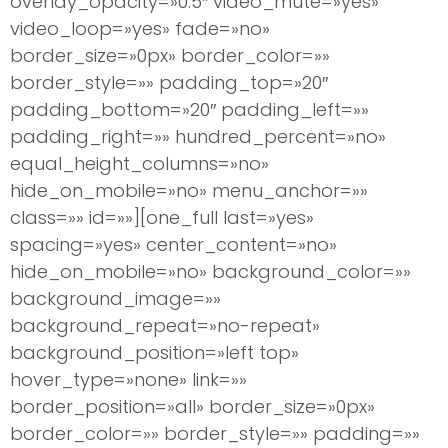
overlay_opacity=»0.5″ video_mute=»yes»
video_loop=»yes» fade=»no»
border_size=»0px» border_color=»»
border_style=»» padding_top=»20″
padding_bottom=»20″ padding_left=»»
padding_right=»» hundred_percent=»no»
equal_height_columns=»no»
hide_on_mobile=»no» menu_anchor=»»
class=»» id=»»][one_full last=»yes»
spacing=»yes» center_content=»no»
hide_on_mobile=»no» background_color=»»
background_image=»»
background_repeat=»no-repeat»
background_position=»left top»
hover_type=»none» link=»»
border_position=»all» border_size=»0px»
border_color=»» border_style=»» padding=»»