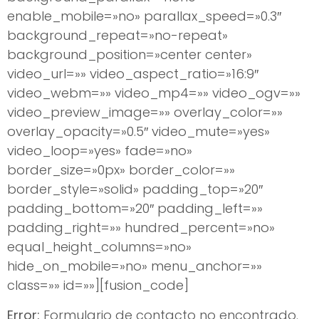
enable_mobile=»no» parallax_speed=»0.3″
background_repeat=»no-repeat»
background_position=»center center»
video_url=»» video_aspect_ratio=»16:9″
video_webm=»» video_mp4=»» video_ogv=»»
video_preview_image=»» overlay_color=»»
overlay_opacity=»0.5″ video_mute=»yes»
video_loop=»yes» fade=»no»
border_size=»0px» border_color=»»
border_style=»solid» padding_top=»20″
padding_bottom=»20″ padding_left=»»
padding_right=»» hundred_percent=»no»
equal_height_columns=»no»
hide_on_mobile=»no» menu_anchor=»»
class=»» id=»»][fusion_code]
Error:
Formulario de contacto no encontrado.