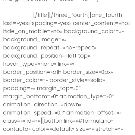
blefaroplastia soluciona la vejez
prematura
[/title][/three_fourth][one_fourth
last=»yes» spacing=»yes» center_content=»no»
hide_on_mobile=»no» background_color=»»
background_image=»»
background_repeat=»no-repeat»
background_position=»left top»
hover_type=»none» link=»»
border_position=»all» border_size=»0px»
border_color=»» border_style=»solid»
padding=»» margin_top=»0″
margin_bottom=»0″ animation_type=»0″
animation_direction=»down»
animation_speed=»0.1″ animation_offset=»»
class=»» id=»»][button link=»#formulario-
contacto» color=»default» size=»» stretch=»»