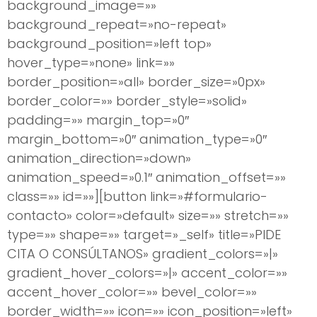
background_image=»»
background_repeat=»no-repeat»
background_position=»left top»
hover_type=»none» link=»»
border_position=»all» border_size=»0px»
border_color=»» border_style=»solid»
padding=»» margin_top=»0″
margin_bottom=»0″ animation_type=»0″
animation_direction=»down»
animation_speed=»0.1″ animation_offset=»»
class=»» id=»»][button link=»#formulario-
contacto» color=»default» size=»» stretch=»»
type=»» shape=»» target=»_self» title=»PIDE
CITA O CONSÚLTANOS» gradient_colors=»|»
gradient_hover_colors=»|» accent_color=»»
accent_hover_color=»» bevel_color=»»
border_width=»» icon=»» icon_position=»left»