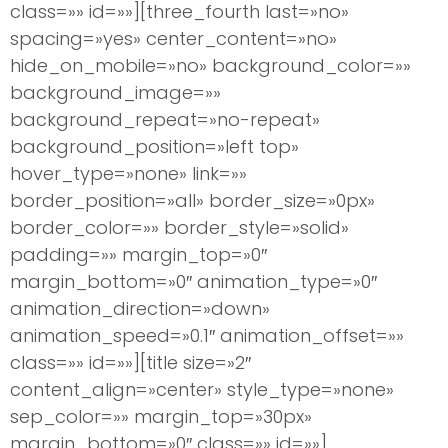
class=»» id=»»][three_fourth last=»no»
spacing=»yes» center_content=»no»
hide_on_mobile=»no» background_color=»»
background_image=»»
background_repeat=»no-repeat»
background_position=»left top»
hover_type=»none» link=»»
border_position=»all» border_size=»0px»
border_color=»» border_style=»solid»
padding=»» margin_top=»0″
margin_bottom=»0″ animation_type=»0″
animation_direction=»down»
animation_speed=»0.1″ animation_offset=»»
class=»» id=»»][title size=»2″
content_align=»center» style_type=»none»
sep_color=»» margin_top=»30px»
margin_bottom=»0″ class=»» id=»»]
La