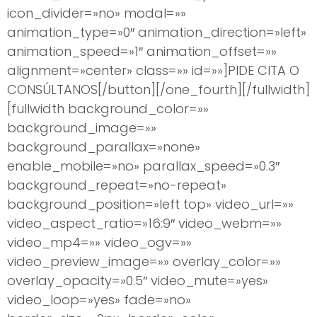
icon_divider=»no» modal=»»
animation_type=»0″ animation_direction=»left»
animation_speed=»1″ animation_offset=»»
alignment=»center» class=»» id=»»]PIDE CITA O
CONSÚLTANOS[/button][/one_fourth][/fullwidth]
[fullwidth background_color=»»
background_image=»»
background_parallax=»none»
enable_mobile=»no» parallax_speed=»0.3″
background_repeat=»no-repeat»
background_position=»left top» video_url=»»
video_aspect_ratio=»16:9″ video_webm=»»
video_mp4=»» video_ogv=»»
video_preview_image=»» overlay_color=»»
overlay_opacity=»0.5″ video_mute=»yes»
video_loop=»yes» fade=»no»