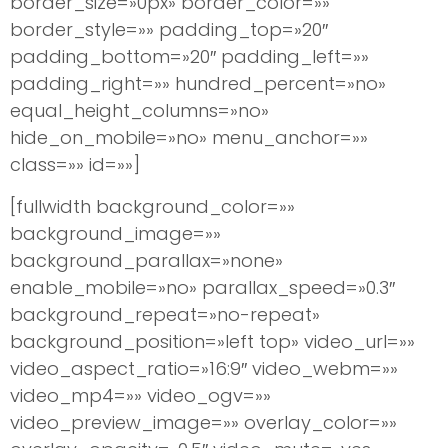
border_size=»0px» border_color=»»
border_style=»» padding_top=»20″
padding_bottom=»20″ padding_left=»»
padding_right=»» hundred_percent=»no»
equal_height_columns=»no»
hide_on_mobile=»no» menu_anchor=»»
class=»» id=»»]
[fullwidth background_color=»»
background_image=»»
background_parallax=»none»
enable_mobile=»no» parallax_speed=»0.3″
background_repeat=»no-repeat»
background_position=»left top» video_url=»»
video_aspect_ratio=»16:9″ video_webm=»»
video_mp4=»» video_ogv=»»
video_preview_image=»» overlay_color=»»