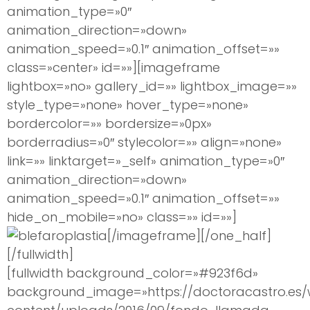
animation_type=»0″
animation_direction=»down»
animation_speed=»0.1″ animation_offset=»»
class=»center» id=»»][imageframe
lightbox=»no» gallery_id=»» lightbox_image=»»
style_type=»none» hover_type=»none»
bordercolor=»» bordersize=»0px»
borderradius=»0″ stylecolor=»» align=»none»
link=»» linktarget=»_self» animation_type=»0″
animation_direction=»down»
animation_speed=»0.1″ animation_offset=»»
hide_on_mobile=»no» class=»» id=»»]
[/imageframe][/one_half]
[/fullwidth]
[fullwidth background_color=»#923f6d»
background_image=»https://doctoracastro.es