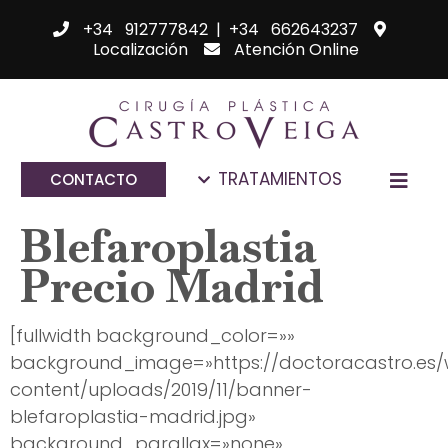
+34 912777842
|
+34 662643237
Localización
Atención Online
TRATAMIENTOS
CONTACTO
Blefaroplastia
Precio Madrid
[fullwidth background_color=»»
background_image=»https://doctoracastro.es
content/uploads/2019/11/banner-
blefaroplastia-madrid.jpg»
background_parallax=»none»