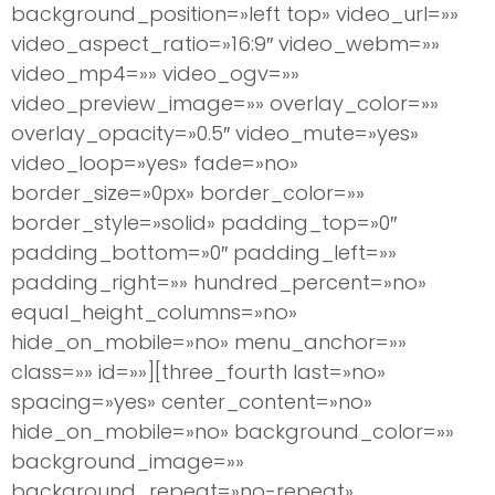
background_position=»left top» video_url=»»
video_aspect_ratio=»16:9″ video_webm=»»
video_mp4=»» video_ogv=»»
video_preview_image=»» overlay_color=»»
overlay_opacity=»0.5″ video_mute=»yes»
video_loop=»yes» fade=»no»
border_size=»0px» border_color=»»
border_style=»solid» padding_top=»0″
padding_bottom=»0″ padding_left=»»
padding_right=»» hundred_percent=»no»
equal_height_columns=»no»
hide_on_mobile=»no» menu_anchor=»»
class=»» id=»»][three_fourth last=»no»
spacing=»yes» center_content=»no»
hide_on_mobile=»no» background_color=»»
background_image=»»
background_repeat=»no-repeat»