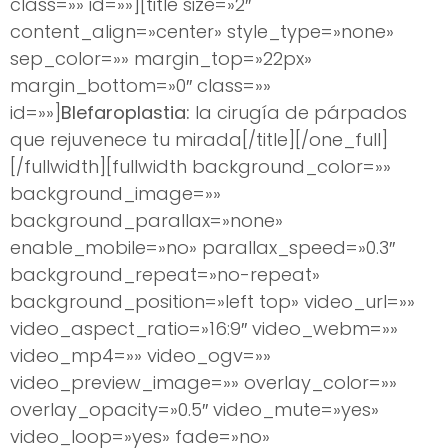
class=»» id=»»][title size=»2″
content_align=»center» style_type=»none»
sep_color=»» margin_top=»22px»
margin_bottom=»0″ class=»»
id=»»]
Blefaroplastia:
la cirugía de párpados
que rejuvenece tu mirada[/title][/one_full]
[/fullwidth][fullwidth background_color=»»
background_image=»»
background_parallax=»none»
enable_mobile=»no» parallax_speed=»0.3″
background_repeat=»no-repeat»
background_position=»left top» video_url=»»
video_aspect_ratio=»16:9″ video_webm=»»
video_mp4=»» video_ogv=»»
video_preview_image=»» overlay_color=»»
overlay_opacity=»0.5″ video_mute=»yes»
video_loop=»yes» fade=»no»