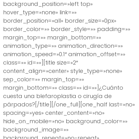
background_position=»left top»
hover_type=»none» link=»»
border_position=»all» border_size=»0px»
border_color=»» border_style=»» padding=»»
margin_top=»» margin_bottom=»»
animation_type=»» animation_direction=»»
animation_speed=»0.1″ animation_offset=»»
class=»» id=»»][title size=»2″
content_align=»center» style_type=»none»
sep_color=»» margin_top=»»
margin_bottom=»» class=»» id=»»]¿Cuánto
cuesta una blefaroplastia o cirugía de
párpados?[/title][/one_full][one_half last=»no»
spacing=»yes» center_content=»no»
hide_on_mobile=»no» background_color=»»
background_image=»»
background_repeat=»no-repeat»