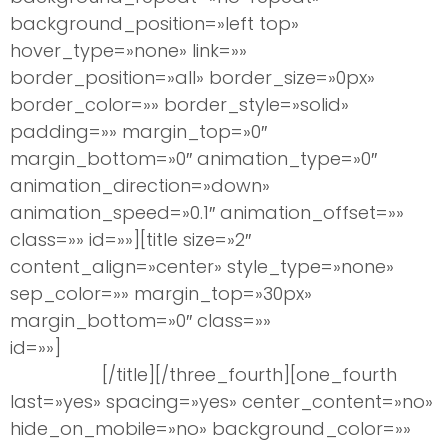
background_position=»left top»
hover_type=»none» link=»»
border_position=»all» border_size=»0px»
border_color=»» border_style=»solid»
padding=»» margin_top=»0″
margin_bottom=»0″ animation_type=»0″
animation_direction=»down»
animation_speed=»0.1″ animation_offset=»»
class=»» id=»»][title size=»2″
content_align=»center» style_type=»none»
sep_color=»» margin_top=»30px»
margin_bottom=»0″ class=»»
id=»»]
Blefaroplastia en Madrid: una mirada
más joven
[/title][/three_fourth][one_fourth
last=»yes» spacing=»yes» center_content=»no»
hide_on_mobile=»no» background_color=»»