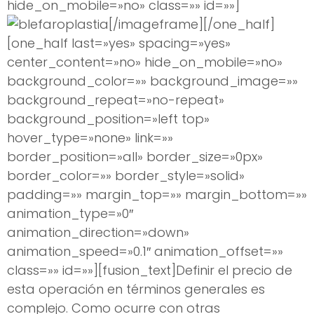
hide_on_mobile=»no» class=»» id=»»]
[/imageframe][/one_half]
[one_half last=»yes» spacing=»yes»
center_content=»no» hide_on_mobile=»no»
background_color=»» background_image=»»
background_repeat=»no-repeat»
background_position=»left top»
hover_type=»none» link=»»
border_position=»all» border_size=»0px»
border_color=»» border_style=»solid»
padding=»» margin_top=»» margin_bottom=»»
animation_type=»0″
animation_direction=»down»
animation_speed=»0.1″ animation_offset=»»
class=»» id=»»][fusion_text]Definir el precio de
esta operación en términos generales es
complejo. Como ocurre con otras