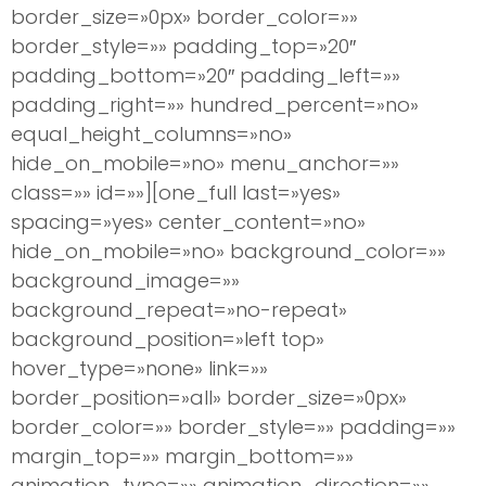
border_size=»0px» border_color=»»
border_style=»» padding_top=»20″
padding_bottom=»20″ padding_left=»»
padding_right=»» hundred_percent=»no»
equal_height_columns=»no»
hide_on_mobile=»no» menu_anchor=»»
class=»» id=»»][one_full last=»yes»
spacing=»yes» center_content=»no»
hide_on_mobile=»no» background_color=»»
background_image=»»
background_repeat=»no-repeat»
background_position=»left top»
hover_type=»none» link=»»
border_position=»all» border_size=»0px»
border_color=»» border_style=»» padding=»»
margin_top=»» margin_bottom=»»
animation_type=»» animation_direction=»»