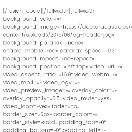
[/fusion_code][/fullwidth][fullwidth
background_color=»»
background_image=»https://doctoracastro.es
content/uploads/2016/08/bg-header.jpg»
background_parallax=»none»
enable_mobile=»no» parallax_speed=»0.3″
background_repeat=»no-repeat»
background_position=»left top» video_url=»»
video_aspect_ratio=»16:9″ video_webm=»»
video_mp4=»» video_ogv=»»
video_preview_image=»» overlay_color=»»
overlay_opacity=»0.5″ video_mute=»yes»
video_loop=»yes» fade=»no»
border_size=»0px» border_color=»»
border_style=»solid» padding_top=»0″
padding_bottom=»0″ padding_left=»»