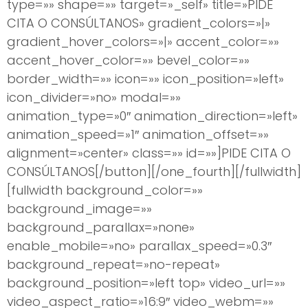
type=»» shape=»» target=»_self» title=»PIDE
CITA O CONSÚLTANOS» gradient_colors=»|»
gradient_hover_colors=»|» accent_color=»»
accent_hover_color=»» bevel_color=»»
border_width=»» icon=»» icon_position=»left»
icon_divider=»no» modal=»»
animation_type=»0″ animation_direction=»left»
animation_speed=»1″ animation_offset=»»
alignment=»center» class=»» id=»»]PIDE CITA O
CONSÚLTANOS[/button][/one_fourth][/fullwidth]
[fullwidth background_color=»»
background_image=»»
background_parallax=»none»
enable_mobile=»no» parallax_speed=»0.3″
background_repeat=»no-repeat»
background_position=»left top» video_url=»»
video_aspect_ratio=»16:9″ video_webm=»»