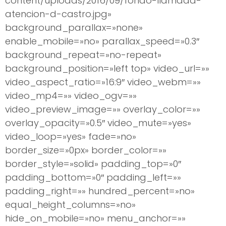
content/uploads/2016/09/fondo-llamada-
atencion-d-castro.jpg»
background_parallax=»none»
enable_mobile=»no» parallax_speed=»0.3″
background_repeat=»no-repeat»
background_position=»left top» video_url=»»
video_aspect_ratio=»16:9″ video_webm=»»
video_mp4=»» video_ogv=»»
video_preview_image=»» overlay_color=»»
overlay_opacity=»0.5″ video_mute=»yes»
video_loop=»yes» fade=»no»
border_size=»0px» border_color=»»
border_style=»solid» padding_top=»0″
padding_bottom=»0″ padding_left=»»
padding_right=»» hundred_percent=»no»
equal_height_columns=»no»
hide_on_mobile=»no» menu_anchor=»»