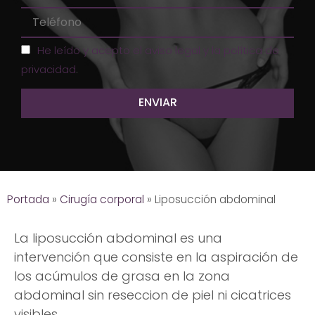
He leído y acepto el aviso legal y la política de
privacidad
.
Portada
»
Cirugía corporal
»
Liposucción abdominal
La liposucción abdominal es una
intervención que consiste en la aspiración de
los acúmulos de grasa en la zona
abdominal sin reseccion de piel ni cicatrices
visibles.