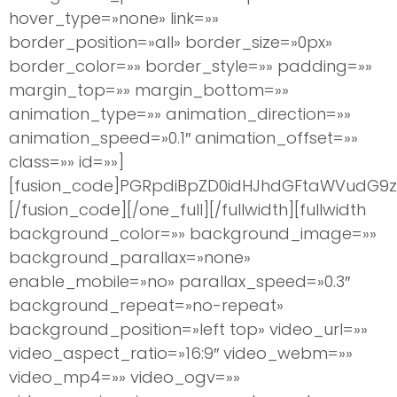
hover_type=»none» link=»»
border_position=»all» border_size=»0px»
border_color=»» border_style=»» padding=»»
margin_top=»» margin_bottom=»»
animation_type=»» animation_direction=»»
animation_speed=»0.1″ animation_offset=»»
class=»» id=»»]
[fusion_code]PGRpdiBpZD0idHJhdGFtaWVudG9zI
[/fusion_code][/one_full][/fullwidth][fullwidth
background_color=»» background_image=»»
background_parallax=»none»
enable_mobile=»no» parallax_speed=»0.3″
background_repeat=»no-repeat»
background_position=»left top» video_url=»»
video_aspect_ratio=»16:9″ video_webm=»»
video_mp4=»» video_ogv=»»