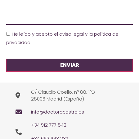
He leído y acepto el aviso legal y la política de
privacidad
.
C/ Claudio Coello, nº 88, 1ºD
28006 Madrid (España)
info@doctoracastro.es
+34 912 777 842
+34 662 643 237