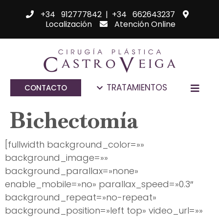
+34 912777842
|
+34 662643237
Localización
Atención Online
TRATAMIENTOS
CONTACTO
Bichectomía
[fullwidth background_color=»»
background_image=»»
background_parallax=»none»
enable_mobile=»no» parallax_speed=»0.3″
background_repeat=»no-repeat»
background_position=»left top» video_url=»»