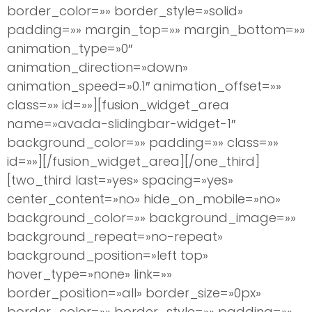
border_color=»» border_style=»solid»
padding=»» margin_top=»» margin_bottom=»»
animation_type=»0″
animation_direction=»down»
animation_speed=»0.1″ animation_offset=»»
class=»» id=»»][fusion_widget_area
name=»avada-slidingbar-widget-1″
background_color=»» padding=»» class=»»
id=»»][/fusion_widget_area][/one_third]
[two_third last=»yes» spacing=»yes»
center_content=»no» hide_on_mobile=»no»
background_color=»» background_image=»»
background_repeat=»no-repeat»
background_position=»left top»
hover_type=»none» link=»»
border_position=»all» border_size=»0px»
border_color=»» border_style=»» padding=»»