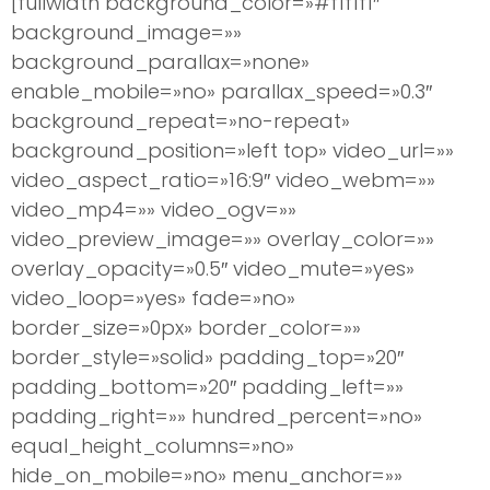
[fullwidth background_color=»#f1f1f1″
background_image=»»
background_parallax=»none»
enable_mobile=»no» parallax_speed=»0.3″
background_repeat=»no-repeat»
background_position=»left top» video_url=»»
video_aspect_ratio=»16:9″ video_webm=»»
video_mp4=»» video_ogv=»»
video_preview_image=»» overlay_color=»»
overlay_opacity=»0.5″ video_mute=»yes»
video_loop=»yes» fade=»no»
border_size=»0px» border_color=»»
border_style=»solid» padding_top=»20″
padding_bottom=»20″ padding_left=»»
padding_right=»» hundred_percent=»no»
equal_height_columns=»no»
hide_on_mobile=»no» menu_anchor=»»