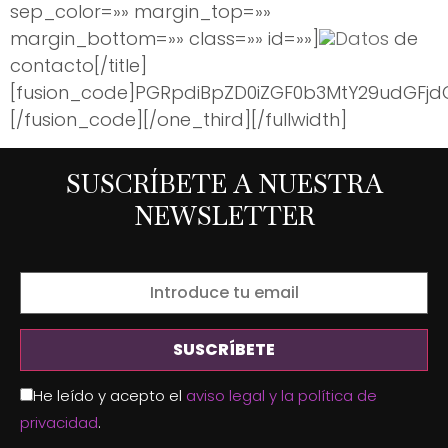
sep_color=»» margin_top=»»
margin_bottom=»» class=»» id=»»]
Datos
de
contacto[/title]
[fusion_code]PGRpdiBpZD0iZGF0b3MtY29udGFj
[/fusion_code][/one_third][/fullwidth]
SUSCRÍBETE A NUESTRA
NEWSLETTER
He leído y acepto el
aviso legal y la política de
privacidad
.