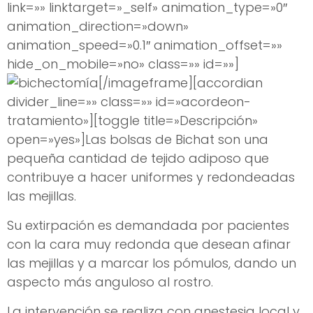
link=»» linktarget=»_self» animation_type=»0″
animation_direction=»down»
animation_speed=»0.1″ animation_offset=»»
hide_on_mobile=»no» class=»» id=»»]
[/imageframe][accordian
divider_line=»» class=»» id=»acordeon-
tratamiento»][toggle title=»Descripción»
open=»yes»]Las bolsas de Bichat son una
pequeña cantidad de tejido adiposo que
contribuye a hacer uniformes y redondeadas
las mejillas.
Su extirpación es demandada por pacientes
con la cara muy redonda que desean afinar
las mejillas y a marcar los pómulos, dando un
aspecto más anguloso al rostro.
La intervención se realiza con anestesia local y