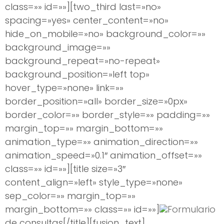
class=»» id=»»][two_third last=»no»
spacing=»yes» center_content=»no»
hide_on_mobile=»no» background_color=»»
background_image=»»
background_repeat=»no-repeat»
background_position=»left top»
hover_type=»none» link=»»
border_position=»all» border_size=»0px»
border_color=»» border_style=»» padding=»»
margin_top=»» margin_bottom=»»
animation_type=»» animation_direction=»»
animation_speed=»0.1″ animation_offset=»»
class=»» id=»»][title size=»3″
content_align=»left» style_type=»none»
sep_color=»» margin_top=»»
margin_bottom=»» class=»» id=»»]
Formulario
de consultas[/title][fusion_text]