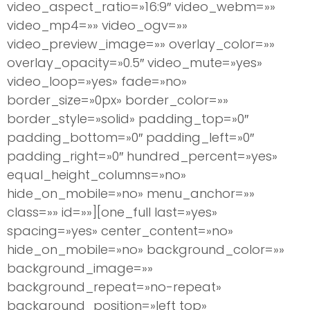
video_aspect_ratio=»16:9″ video_webm=»»
video_mp4=»» video_ogv=»»
video_preview_image=»» overlay_color=»»
overlay_opacity=»0.5″ video_mute=»yes»
video_loop=»yes» fade=»no»
border_size=»0px» border_color=»»
border_style=»solid» padding_top=»0″
padding_bottom=»0″ padding_left=»0″
padding_right=»0″ hundred_percent=»yes»
equal_height_columns=»no»
hide_on_mobile=»no» menu_anchor=»»
class=»» id=»»][one_full last=»yes»
spacing=»yes» center_content=»no»
hide_on_mobile=»no» background_color=»»
background_image=»»
background_repeat=»no-repeat»
background_position=»left top»