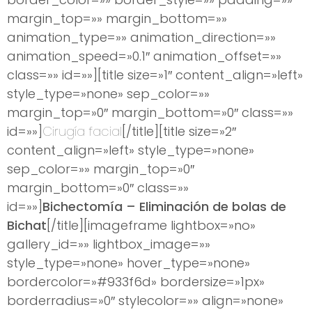
margin_top=»» margin_bottom=»»
animation_type=»» animation_direction=»»
animation_speed=»0.1″ animation_offset=»»
class=»» id=»»][title size=»1″ content_align=»left»
style_type=»none» sep_color=»»
margin_top=»0″ margin_bottom=»0″ class=»»
id=»»]
Cirugía facial
[/title][title size=»2″
content_align=»left» style_type=»none»
sep_color=»» margin_top=»0″
margin_bottom=»0″ class=»»
id=»»]
Bichectomía – Eliminación de bolas de
Bichat
[/title][imageframe lightbox=»no»
gallery_id=»» lightbox_image=»»
style_type=»none» hover_type=»none»
bordercolor=»#933f6d» bordersize=»1px»
borderradius=»0″ stylecolor=»» align=»none»