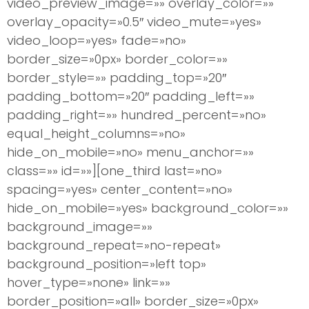
video_preview_image=»» overlay_color=»»
overlay_opacity=»0.5″ video_mute=»yes»
video_loop=»yes» fade=»no»
border_size=»0px» border_color=»»
border_style=»» padding_top=»20″
padding_bottom=»20″ padding_left=»»
padding_right=»» hundred_percent=»no»
equal_height_columns=»no»
hide_on_mobile=»no» menu_anchor=»»
class=»» id=»»][one_third last=»no»
spacing=»yes» center_content=»no»
hide_on_mobile=»yes» background_color=»»
background_image=»»
background_repeat=»no-repeat»
background_position=»left top»
hover_type=»none» link=»»
border_position=»all» border_size=»0px»