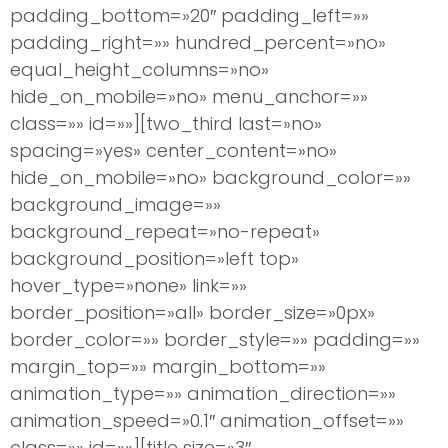
padding_bottom=»20″ padding_left=»»
padding_right=»» hundred_percent=»no»
equal_height_columns=»no»
hide_on_mobile=»no» menu_anchor=»»
class=»» id=»»][two_third last=»no»
spacing=»yes» center_content=»no»
hide_on_mobile=»no» background_color=»»
background_image=»»
background_repeat=»no-repeat»
background_position=»left top»
hover_type=»none» link=»»
border_position=»all» border_size=»0px»
border_color=»» border_style=»» padding=»»
margin_top=»» margin_bottom=»»
animation_type=»» animation_direction=»»
animation_speed=»0.1″ animation_offset=»»
class=»» id=»»][title size=»3″