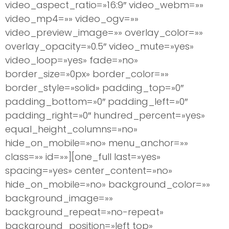
video_aspect_ratio=»16:9″ video_webm=»»
video_mp4=»» video_ogv=»»
video_preview_image=»» overlay_color=»»
overlay_opacity=»0.5″ video_mute=»yes»
video_loop=»yes» fade=»no»
border_size=»0px» border_color=»»
border_style=»solid» padding_top=»0″
padding_bottom=»0″ padding_left=»0″
padding_right=»0″ hundred_percent=»yes»
equal_height_columns=»no»
hide_on_mobile=»no» menu_anchor=»»
class=»» id=»»][one_full last=»yes»
spacing=»yes» center_content=»no»
hide_on_mobile=»no» background_color=»»
background_image=»»
background_repeat=»no-repeat»
background_position=»left top»