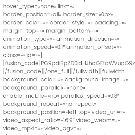
hover_type=»none» link=»»
border_position=»all» border_size=»0px»
border_color=»» border_style=»» padding=»»
margin_top=»» margin_bottom=»»
animation_type=»» animation_direction=»»
animation_speed=»0.1″ animation_offset=»»
class=»» id=»»]
[fusion_code]PGRpdiBpZD0idHJhdGFtaWVudG9zI
[/fusion_code][/one_full][/fullwidth][fullwidth
background_color=»» background_image=»»
background_parallax=»none»
enable_mobile=»no» parallax_speed=»0.3″
background_repeat=»no-repeat»
background_position=»left top» video_url=»»
video_aspect_ratio=»16:9″ video_webm=»»
video_mp4=»» video_ogv=»»