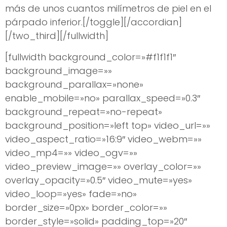
más de unos cuantos milímetros de piel en el
párpado inferior.[/toggle][/accordian]
[/two_third][/fullwidth]
[fullwidth background_color=»#f1f1f1″
background_image=»»
background_parallax=»none»
enable_mobile=»no» parallax_speed=»0.3″
background_repeat=»no-repeat»
background_position=»left top» video_url=»»
video_aspect_ratio=»16:9″ video_webm=»»
video_mp4=»» video_ogv=»»
video_preview_image=»» overlay_color=»»
overlay_opacity=»0.5″ video_mute=»yes»
video_loop=»yes» fade=»no»
border_size=»0px» border_color=»»
border_style=»solid» padding_top=»20″