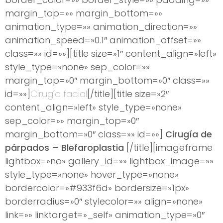
margin_top=»» margin_bottom=»»
animation_type=»» animation_direction=»»
animation_speed=»0.1″ animation_offset=»»
class=»» id=»»][title size=»1″ content_align=»left»
style_type=»none» sep_color=»»
margin_top=»0″ margin_bottom=»0″ class=»»
id=»»]
Cirugía facial
[/title][title size=»2″
content_align=»left» style_type=»none»
sep_color=»» margin_top=»0″
margin_bottom=»0″ class=»» id=»»]
Cirugía de
párpados – Blefaroplastia
[/title][imageframe
lightbox=»no» gallery_id=»» lightbox_image=»»
style_type=»none» hover_type=»none»
bordercolor=»#933f6d» bordersize=»1px»
borderradius=»0″ stylecolor=»» align=»none»
link=»» linktarget=»_self» animation_type=»0″