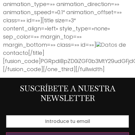
animation_type=»» animation_direction=»»
animation_speed=»0.1″ animation_offset=»»
class=»» id=»»][title size=»3″
content_align=»left» style_type=»none»
sep_color=»» margin_top=»»
margin_bottom=»» class=»» id=»»]
Datos
de
contacto[/title]
[fusion_code]PGRpdiBpZD0iZGF0b3MtY29udGFj
[/fusion_code][/one_third][/fullwidth]
SUSCRÍBETE A NUESTRA
NEWSLETTER