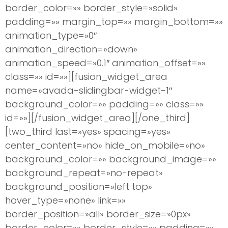
border_color=»» border_style=»solid»
padding=»» margin_top=»» margin_bottom=»»
animation_type=»0″
animation_direction=»down»
animation_speed=»0.1″ animation_offset=»»
class=»» id=»»][fusion_widget_area
name=»avada-slidingbar-widget-1″
background_color=»» padding=»» class=»»
id=»»][/fusion_widget_area][/one_third]
[two_third last=»yes» spacing=»yes»
center_content=»no» hide_on_mobile=»no»
background_color=»» background_image=»»
background_repeat=»no-repeat»
background_position=»left top»
hover_type=»none» link=»»
border_position=»all» border_size=»0px»
border_color=»» border_style=»» padding=»»