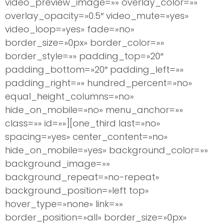
video_preview_image=»» overlay_color=»»
overlay_opacity=»0.5″ video_mute=»yes»
video_loop=»yes» fade=»no»
border_size=»0px» border_color=»»
border_style=»» padding_top=»20″
padding_bottom=»20″ padding_left=»»
padding_right=»» hundred_percent=»no»
equal_height_columns=»no»
hide_on_mobile=»no» menu_anchor=»»
class=»» id=»»][one_third last=»no»
spacing=»yes» center_content=»no»
hide_on_mobile=»yes» background_color=»»
background_image=»»
background_repeat=»no-repeat»
background_position=»left top»
hover_type=»none» link=»»
border_position=»all» border_size=»0px»