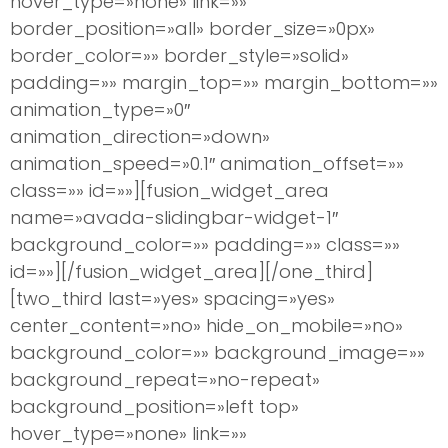
hover_type=»none» link=»»
border_position=»all» border_size=»0px»
border_color=»» border_style=»solid»
padding=»» margin_top=»» margin_bottom=»»
animation_type=»0″
animation_direction=»down»
animation_speed=»0.1″ animation_offset=»»
class=»» id=»»][fusion_widget_area
name=»avada-slidingbar-widget-1″
background_color=»» padding=»» class=»»
id=»»][/fusion_widget_area][/one_third]
[two_third last=»yes» spacing=»yes»
center_content=»no» hide_on_mobile=»no»
background_color=»» background_image=»»
background_repeat=»no-repeat»
background_position=»left top»
hover_type=»none» link=»»