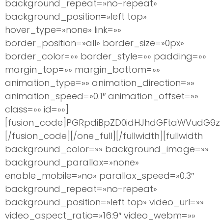
background_repeat=»no-repeat»
background_position=»left top»
hover_type=»none» link=»»
border_position=»all» border_size=»0px»
border_color=»» border_style=»» padding=»»
margin_top=»» margin_bottom=»»
animation_type=»» animation_direction=»»
animation_speed=»0.1″ animation_offset=»»
class=»» id=»»]
[fusion_code]PGRpdiBpZD0idHJhdGFtaWVudG9zI
[/fusion_code][/one_full][/fullwidth][fullwidth
background_color=»» background_image=»»
background_parallax=»none»
enable_mobile=»no» parallax_speed=»0.3″
background_repeat=»no-repeat»
background_position=»left top» video_url=»»
video_aspect_ratio=»16:9″ video_webm=»»