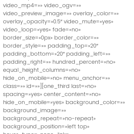
video_mp4=»» video_ogv=»»
video_preview_image=»» overlay_color=»»
overlay_opacity=»0.5″ video_mute=»yes»
video_loop=»yes» fade=»no»
border_size=»0px» border_color=»»
border_style=»» padding_top=»20″
padding_bottom=»20″ padding_left=»»
padding_right=»» hundred_percent=»no»
equal_height_columns=»no»
hide_on_mobile=»no» menu_anchor=»»
class=»» id=»»][one_third last=»no»
spacing=»yes» center_content=»no»
hide_on_mobile=»yes» background_color=»»
background_image=»»
background_repeat=»no-repeat»
background_position=»left top»