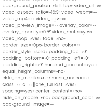
background_position=»left top» video_url=»»
video_aspect_ratio=»16:9″ video_webm=»»
video_mp4=»» video_ogv=»»
video_preview_image=»» overlay_color=»»
overlay_opacity=»0.5″ video_mute=»yes»
video_loop=»yes» fade=»no»
border_size=»0px» border_color=»»
border_style=»solid» padding_top=»0″
padding_bottom=»0″ padding_left=»0″
padding_right=»0″ hundred_percent=»yes»
equal_height_columns=»no»
hide_on_mobile=»no» menu_anchor=»»
class=»» id=»»][one_full last=»yes»
spacing=»yes» center_content=»no»
hide_on_mobile=»no» background_color=»»
background_image=»»