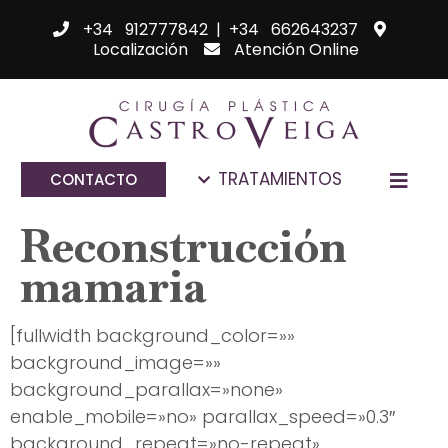
+34 912777842
|
+34 662643237
Localización
Atención Online
TRATAMIENTOS
CONTACTO
Reconstrucción
mamaria
[fullwidth background_color=»»
background_image=»»
background_parallax=»none»
enable_mobile=»no» parallax_speed=»0.3″
background_repeat=»no-repeat»