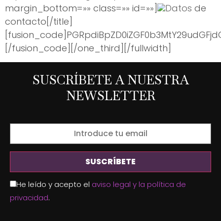
margin_bottom=»» class=»» id=»»]
Datos
de
contacto[/title]
[fusion_code]PGRpdiBpZD0iZGF0b3MtY29udGFj
[/fusion_code][/one_third][/fullwidth]
SUSCRÍBETE A NUESTRA
NEWSLETTER
He leído y acepto el
aviso legal y la política de
privacidad
.