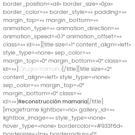
border_position=»all» border_size=»0px»
border_color=»» border_style=»» padding=»»
margin_top=»» margin_bottom=»»
animation_type=»» animation_direction=»»
animation_speed=»0.1″ animation_offset=»»
class=»» id=»»][title size=»1″ content_align=»left»
style_type=»none» sep_color=»»
margin_top=»0″ margin_bottom=»0″ class=»»
id=»»]
Cirugía mamaria
[/title][title size=»2″
content_align=»left» style_type=»none»
sep_color=»» margin_top=»0″
margin_bottom=»0″ class=»»
id=»»]
Reconstrucción mamaria
[/title]
[imageframe lightbox=»no» gallery_id=»»
lightbox_image=»» style_type=»none»
hover_type=»none» bordercolor=»#933f6d»
bordersize=»1px» borderradius=»0″