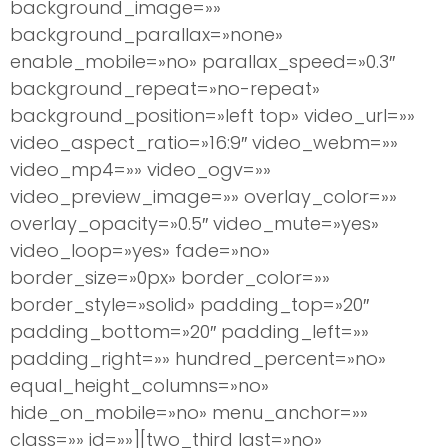
background_image=»»
background_parallax=»none»
enable_mobile=»no» parallax_speed=»0.3″
background_repeat=»no-repeat»
background_position=»left top» video_url=»»
video_aspect_ratio=»16:9″ video_webm=»»
video_mp4=»» video_ogv=»»
video_preview_image=»» overlay_color=»»
overlay_opacity=»0.5″ video_mute=»yes»
video_loop=»yes» fade=»no»
border_size=»0px» border_color=»»
border_style=»solid» padding_top=»20″
padding_bottom=»20″ padding_left=»»
padding_right=»» hundred_percent=»no»
equal_height_columns=»no»
hide_on_mobile=»no» menu_anchor=»»
class=»» id=»»][two_third last=»no»