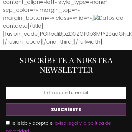
content_align=»left» style_type=»none»
sep_color=»» margin_top=»»
margin_bottom=»» class=»» id=»»]
Datos
de
contacto[/title]
[fusion_code]PGRpdiBpZD0iZGF0b3MtY29udGFj
[/fusion_code][/one_third][/fullwidth]
SUSCRÍBETE A NUESTRA
NEWSLETTER
He leído y acepto el
aviso legal y la política de
privacidad
.