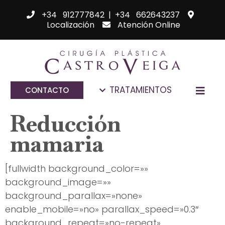
+34 912777842
|
+34 662643237
Localización
Atención Online
TRATAMIENTOS
CONTACTO
Reducción
mamaria
[fullwidth background_color=»»
background_image=»»
background_parallax=»none»
enable_mobile=»no» parallax_speed=»0.3″
background_repeat=»no-repeat»