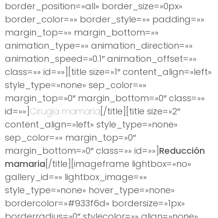
border_position=»all» border_size=»0px»
border_color=»» border_style=»» padding=»»
margin_top=»» margin_bottom=»»
animation_type=»» animation_direction=»»
animation_speed=»0.1″ animation_offset=»»
class=»» id=»»][title size=»1″ content_align=»left»
style_type=»none» sep_color=»»
margin_top=»0″ margin_bottom=»0″ class=»»
id=»»]
Cirugía mamaria
[/title][title size=»2″
content_align=»left» style_type=»none»
sep_color=»» margin_top=»0″
margin_bottom=»0″ class=»» id=»»]
Reducción
mamaria
[/title][imageframe lightbox=»no»
gallery_id=»» lightbox_image=»»
style_type=»none» hover_type=»none»
bordercolor=»#933f6d» bordersize=»1px»
borderradius=»0″ stylecolor=»» align=»none»