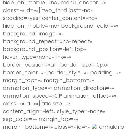
hide_on_mobile=»no» menu_anchor=»»
class=»» id=»»][two_third last=»no»
spacing=»yes» center_content=»no»
hide_on_mobile=»no» background_color=»»
background_image=»»
background_repeat=»no-repeat»
background_position=»left top»
hover_type=»none» link=»»
border_position=»all» border_size=»0px»
border_color=»» border_style=»» padding=»»
margin_top=»» margin_bottom=»»
animation_type=»» animation_direction=»»
animation_speed=»0.1″ animation_offset=»»
class=»» id=»»][title size=»3″
content_align=»left» style_type=»none»
sep_color=»» margin_top=»»
margin_bottom=»» class=»» id=»»]
Formulario