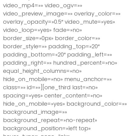
video_mp4=»» video_ogv=»»
video_preview_image=»» overlay_color=»»
overlay_opacity=»0.5″ video_mute=»yes»
video_loop=»yes» fade=»no»
border_size=»0px» border_color=»»
border_style=»» padding_top=»20″
padding_bottom=»20″ padding_left=»»
padding_right=»» hundred_percent=»no»
equal_height_columns=»no»
hide_on_mobile=»no» menu_anchor=»»
class=»» id=»»][one_third last=»no»
spacing=»yes» center_content=»no»
hide_on_mobile=»yes» background_color=»»
background_image=»»
background_repeat=»no-repeat»
background_position=»left top»