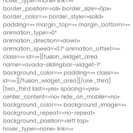
hover_type=»none» link=»»
border_position=»all» border_size=»0px»
border_color=»» border_style=»solid»
padding=»» margin_top=»» margin_bottom=»»
animation_type=»0″
animation_direction=»down»
animation_speed=»0.1″ animation_offset=»»
class=»» id=»»][fusion_widget_area
name=»avada-slidingbar-widget-1″
background_color=»» padding=»» class=»»
id=»»][/fusion_widget_area][/one_third]
[two_third last=»yes» spacing=»yes»
center_content=»no» hide_on_mobile=»no»
background_color=»» background_image=»»
background_repeat=»no-repeat»
background_position=»left top»
hover_type=»none» link=»»