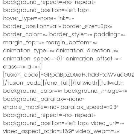
background_repeat=»no-repeat»
background_position=»left top»
hover_type=»none» link=»»
border_position=»all» border_size=»0px»
border_color=»» border_style=»» padding=»»
margin_top=»» margin_bottom=»»
animation_type=»» animation_direction=»»
animation_speed=»0.1″ animation_offset=»»
class=»» id=»»]
[fusion_code]PGRpdiBpZD0idHJhdGFtaWVudG9zI
[/fusion_code][/one_full][/fullwidth][fullwidth
background_color=»» background_image=»»
background_parallax=»none»
enable_mobile=»no» parallax_speed=»0.3″
background_repeat=»no-repeat»
background_position=»left top» video_url=»»
video_aspect_ratio=»16:9″ video_webm=»»