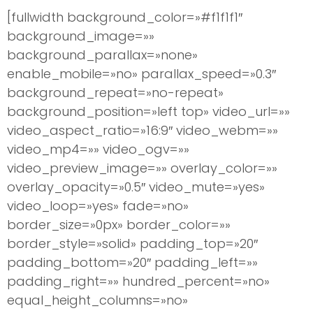
[fullwidth background_color=»#f1f1f1″
background_image=»»
background_parallax=»none»
enable_mobile=»no» parallax_speed=»0.3″
background_repeat=»no-repeat»
background_position=»left top» video_url=»»
video_aspect_ratio=»16:9″ video_webm=»»
video_mp4=»» video_ogv=»»
video_preview_image=»» overlay_color=»»
overlay_opacity=»0.5″ video_mute=»yes»
video_loop=»yes» fade=»no»
border_size=»0px» border_color=»»
border_style=»solid» padding_top=»20″
padding_bottom=»20″ padding_left=»»
padding_right=»» hundred_percent=»no»
equal_height_columns=»no»