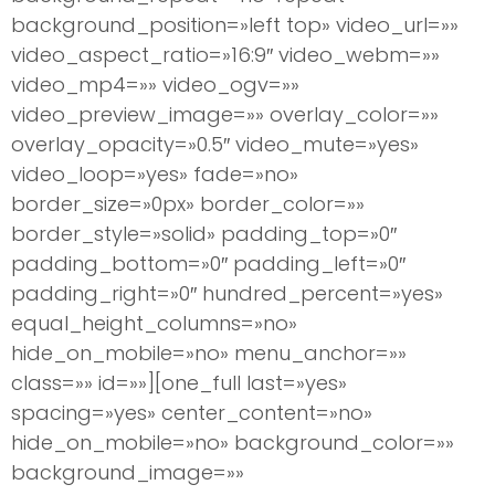
background_position=»left top» video_url=»»
video_aspect_ratio=»16:9″ video_webm=»»
video_mp4=»» video_ogv=»»
video_preview_image=»» overlay_color=»»
overlay_opacity=»0.5″ video_mute=»yes»
video_loop=»yes» fade=»no»
border_size=»0px» border_color=»»
border_style=»solid» padding_top=»0″
padding_bottom=»0″ padding_left=»0″
padding_right=»0″ hundred_percent=»yes»
equal_height_columns=»no»
hide_on_mobile=»no» menu_anchor=»»
class=»» id=»»][one_full last=»yes»
spacing=»yes» center_content=»no»
hide_on_mobile=»no» background_color=»»
background_image=»»