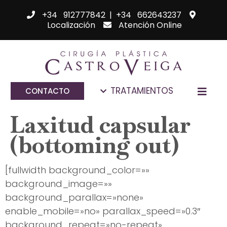
+34 912777842
|
+34 662643237
Localización
Atención Online
TRATAMIENTOS
CONTACTO
Laxitud capsular
(bottoming out)
[fullwidth background_color=»»
background_image=»»
background_parallax=»none»
enable_mobile=»no» parallax_speed=»0.3″
background_repeat=»no-repeat»