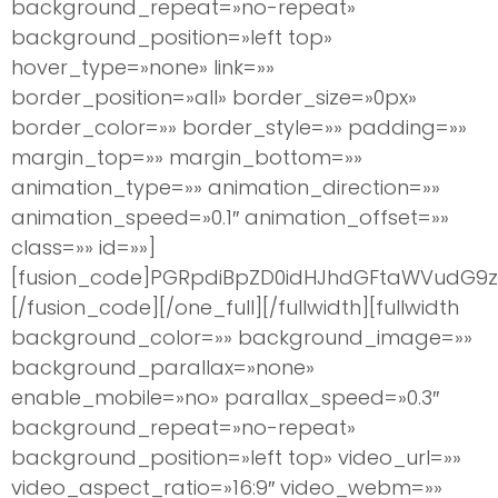
background_repeat=»no-repeat»
background_position=»left top»
hover_type=»none» link=»»
border_position=»all» border_size=»0px»
border_color=»» border_style=»» padding=»»
margin_top=»» margin_bottom=»»
animation_type=»» animation_direction=»»
animation_speed=»0.1″ animation_offset=»»
class=»» id=»»]
[fusion_code]PGRpdiBpZD0idHJhdGFtaWVudG9zI
[/fusion_code][/one_full][/fullwidth][fullwidth
background_color=»» background_image=»»
background_parallax=»none»
enable_mobile=»no» parallax_speed=»0.3″
background_repeat=»no-repeat»
background_position=»left top» video_url=»»
video_aspect_ratio=»16:9″ video_webm=»»