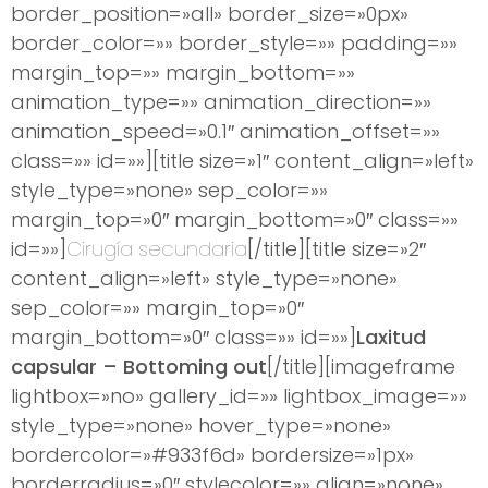
border_position=»all» border_size=»0px»
border_color=»» border_style=»» padding=»»
margin_top=»» margin_bottom=»»
animation_type=»» animation_direction=»»
animation_speed=»0.1″ animation_offset=»»
class=»» id=»»][title size=»1″ content_align=»left»
style_type=»none» sep_color=»»
margin_top=»0″ margin_bottom=»0″ class=»»
id=»»]
Cirugía secundaria
[/title][title size=»2″
content_align=»left» style_type=»none»
sep_color=»» margin_top=»0″
margin_bottom=»0″ class=»» id=»»]
Laxitud
capsular – Bottoming out
[/title][imageframe
lightbox=»no» gallery_id=»» lightbox_image=»»
style_type=»none» hover_type=»none»
bordercolor=»#933f6d» bordersize=»1px»
borderradius=»0″ stylecolor=»» align=»none»