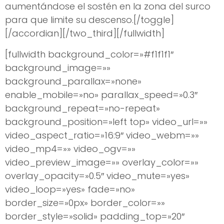
aumentándose el sostén en la zona del surco
para que limite su descenso.[/toggle]
[/accordian][/two_third][/fullwidth]
[fullwidth background_color=»#f1f1f1″
background_image=»»
background_parallax=»none»
enable_mobile=»no» parallax_speed=»0.3″
background_repeat=»no-repeat»
background_position=»left top» video_url=»»
video_aspect_ratio=»16:9″ video_webm=»»
video_mp4=»» video_ogv=»»
video_preview_image=»» overlay_color=»»
overlay_opacity=»0.5″ video_mute=»yes»
video_loop=»yes» fade=»no»
border_size=»0px» border_color=»»
border_style=»solid» padding_top=»20″