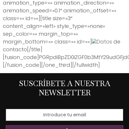
animation_type=»» animation_direction=»»
animation_speed=»0.1″ animation_offset=»»
class=»» id=»»][title size=»3″
content_align=»left» style_type=»none»
sep_color=»» margin_top=»»
margin_bottom=»» class=»» id=»»]
Datos
de
contacto[/title]
[fusion_code]PGRpdiBpZD0iZGF0b3MtY29udGFj
[/fusion_code][/one_third][/fullwidth]
SUSCRÍBETE A NUESTRA
NEWSLETTER