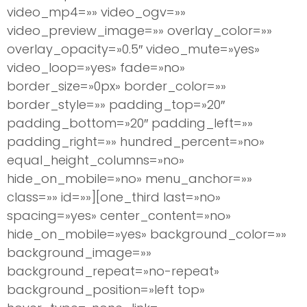
video_mp4=»» video_ogv=»»
video_preview_image=»» overlay_color=»»
overlay_opacity=»0.5″ video_mute=»yes»
video_loop=»yes» fade=»no»
border_size=»0px» border_color=»»
border_style=»» padding_top=»20″
padding_bottom=»20″ padding_left=»»
padding_right=»» hundred_percent=»no»
equal_height_columns=»no»
hide_on_mobile=»no» menu_anchor=»»
class=»» id=»»][one_third last=»no»
spacing=»yes» center_content=»no»
hide_on_mobile=»yes» background_color=»»
background_image=»»
background_repeat=»no-repeat»
background_position=»left top»