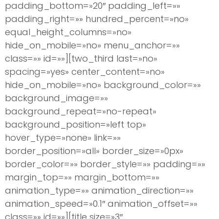
padding_bottom=»20″ padding_left=»»
padding_right=»» hundred_percent=»no»
equal_height_columns=»no»
hide_on_mobile=»no» menu_anchor=»»
class=»» id=»»][two_third last=»no»
spacing=»yes» center_content=»no»
hide_on_mobile=»no» background_color=»»
background_image=»»
background_repeat=»no-repeat»
background_position=»left top»
hover_type=»none» link=»»
border_position=»all» border_size=»0px»
border_color=»» border_style=»» padding=»»
margin_top=»» margin_bottom=»»
animation_type=»» animation_direction=»»
animation_speed=»0.1″ animation_offset=»»
class=»» id=»»][title size=»3″