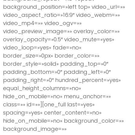
background_position=»left top» video_url=»»
video_aspect_ratio=»16:9″ video_webm=»»
video_mp4=»» video_ogv=»»
video_preview_image=»» overlay_color=»»
overlay_opacity=»0.5″ video_mute=»yes»
video_loop=»yes» fade=»no»
border_size=»0px» border_color=»»
border_style=»solid» padding_top=»0″
padding_bottom=»0″ padding_left=»0″
padding_right=»0″ hundred_percent=»yes»
equal_height_columns=»no»
hide_on_mobile=»no» menu_anchor=»»
class=»» id=»»][one_full last=»yes»
spacing=»yes» center_content=»no»
hide_on_mobile=»no» background_color=»»
background_image=»»