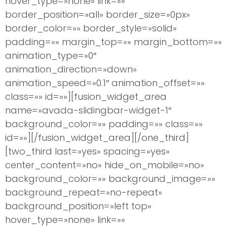
hover_type=»none» link=»»
border_position=»all» border_size=»0px»
border_color=»» border_style=»solid»
padding=»» margin_top=»» margin_bottom=»»
animation_type=»0″
animation_direction=»down»
animation_speed=»0.1″ animation_offset=»»
class=»» id=»»][fusion_widget_area
name=»avada-slidingbar-widget-1″
background_color=»» padding=»» class=»»
id=»»][/fusion_widget_area][/one_third]
[two_third last=»yes» spacing=»yes»
center_content=»no» hide_on_mobile=»no»
background_color=»» background_image=»»
background_repeat=»no-repeat»
background_position=»left top»
hover_type=»none» link=»»