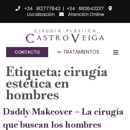
+34 912777842
|
+34 662643237
Localización
Atención Online
TRATAMIENTOS
CONTACTO
Etiqueta:
cirugía
estética en
hombres
Daddy Makeover – La cirugía
que buscan los hombres