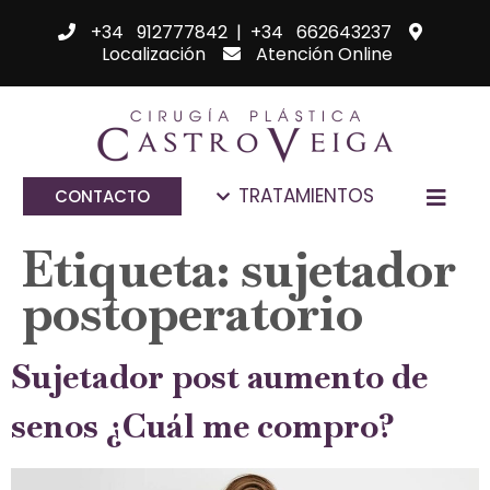
+34 912777842
|
+34 662643237
Localización
Atención Online
TRATAMIENTOS
CONTACTO
Etiqueta:
sujetador
postoperatorio
Sujetador post aumento de
senos ¿Cuál me compro?