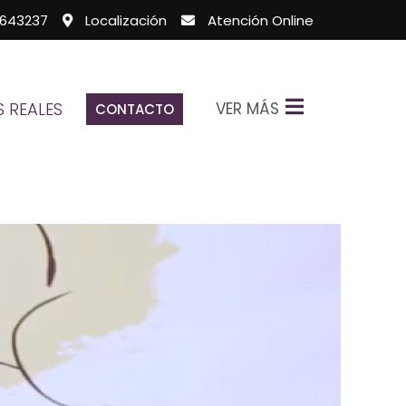
643237
Localización
Atención Online
VER MÁS
 REALES
CONTACTO