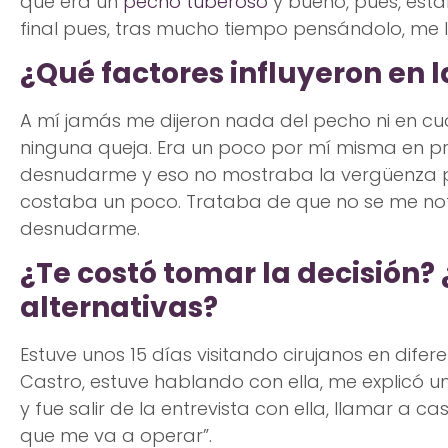
que era un
pecho tuberoso
y bueno, pues, esta
final pues, tras mucho tiempo pensándolo, me l
¿Qué factores influyeron en l
A mí jamás me dijeron nada del pecho ni en cu
ninguna queja. Era un poco por mí misma en pri
desnudarme y eso no mostraba la vergüenza p
costaba un poco. Trataba de que no se me no
desnudarme.
¿Te costó tomar la decisión?
alternativas?
Estuve unos 15 días visitando cirujanos en difere
Castro, estuve hablando con ella, me explicó u
y fue salir de la entrevista con ella, llamar a c
que me va a operar”.