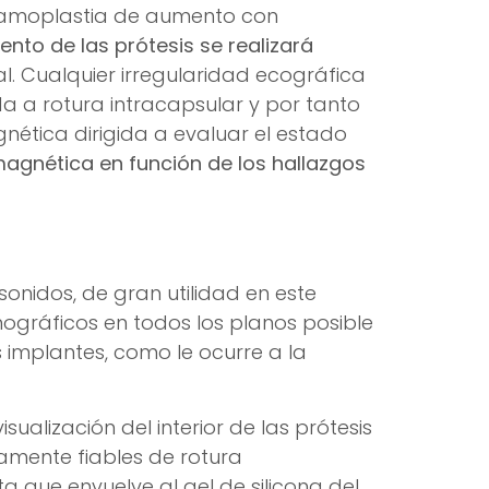
 mamoplastia de aumento con
ento de las prótesis se realizará
l. Cualquier irregularidad ecográfica
a a rotura intracapsular y por tanto
gnética dirigida a evaluar el estado
magnética en función de los hallazgos
sonidos, de gran utilidad en este
mográficos en todos los planos posible
 implantes, como le ocurre a la
ualización del interior de las prótesis
tamente fiables de rotura
ta que envuelve al gel de silicona del