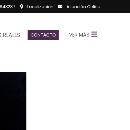
643237
Localización
Atención Online
VER MÁS
 REALES
CONTACTO