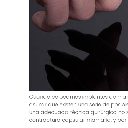
Cuando colocamos implantes de mama
asumir que existen una serie de posib
una adecuada técnica quirúrgica no so
contractura capsular mamaria, y por 