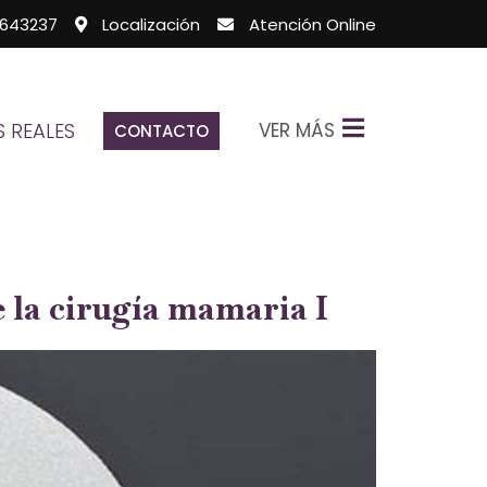
643237
Localización
Atención Online
VER MÁS
 REALES
CONTACTO
 la cirugía mamaria I