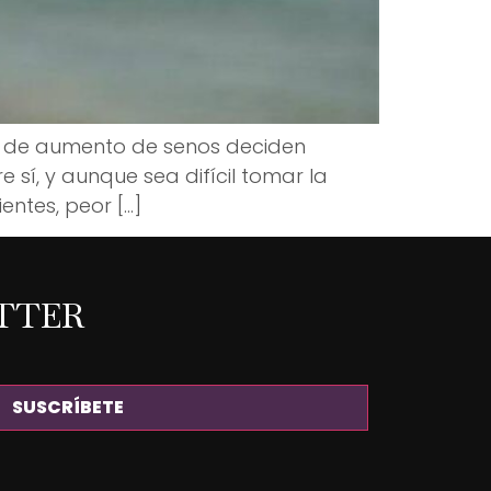
a de aumento de senos deciden
 sí, y aunque sea difícil tomar la
entes, peor […]
TTER