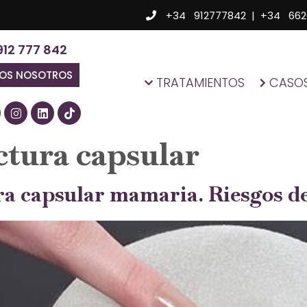
+34 912777842
|
+34 662
912 777 842
MOS NOSOTROS
TRATAMIENTOS
CASOS
ctura capsular
ra capsular mamaria. Riesgos de