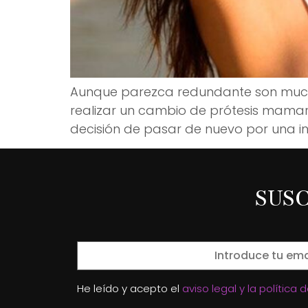
Aunque parezca redundante son mucha
realizar un cambio de prótesis mamaria
decisión de pasar de nuevo por una in
SUS
He leído y acepto el
aviso legal y la política 