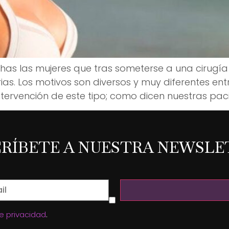
s las mujeres que tras someterse a una cirugí
s. Los motivos son diversos y muy diferentes entre
tervención de este tipo; como dicen nuestras paci
CRÍBETE A NUESTRA NEWSLE
de privacidad
.