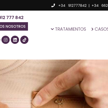
+34 912777842
|
+34 662
912 777 842
MOS NOSOTROS
TRATAMIENTOS
CASOS