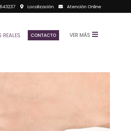
643237
Localización
Atención Online
VER MÁS
 REALES
CONTACTO