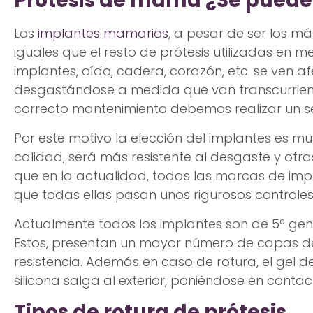
Prótesis de mama ¿Se pued
Los
implantes mamarios
, a pesar de ser los m
iguales que el resto de prótesis utilizadas en me
implantes, oído, cadera, corazón, etc. se ven a
desgastándose a medida que van transcurrien
correcto mantenimiento debemos realizar un se
Por este motivo la elección del implantes es m
calidad, será más resistente al desgaste y otr
que en la actualidad, todas las marcas de imp
que todas ellas pasan unos rigurosos controle
Actualmente todos los implantes son de 5º gen
Estos, presentan un mayor número de capas 
resistencia. Además en caso de rotura, el gel de
silicona salga al exterior, poniéndose en contac
Tipos de rotura de prótesis