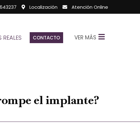
643237
Localización
Atención Online
VER MÁS
 REALES
CONTACTO
rompe el implante?