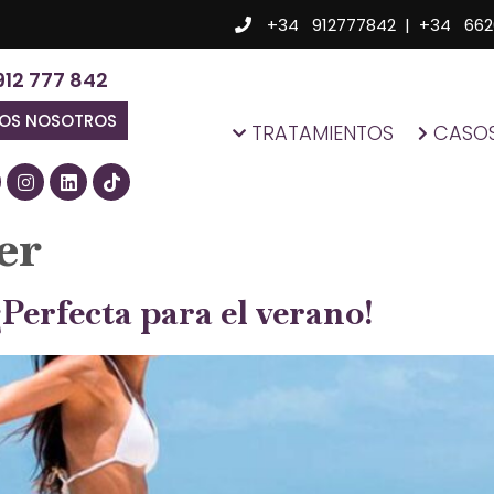
+34 912777842
|
+34 662
912 777 842
MOS NOSOTROS
TRATAMIENTOS
CASOS
er
Perfecta para el verano!