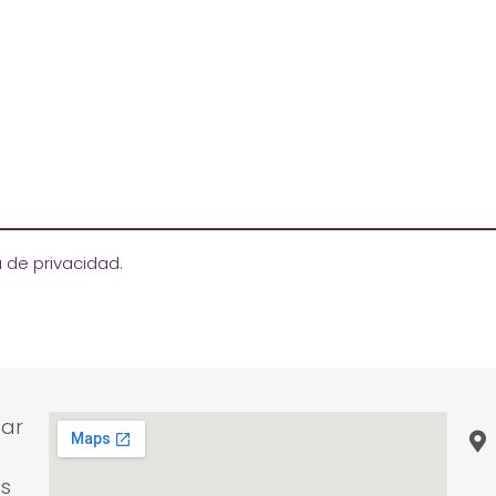
ca de privacidad
.
zar
s