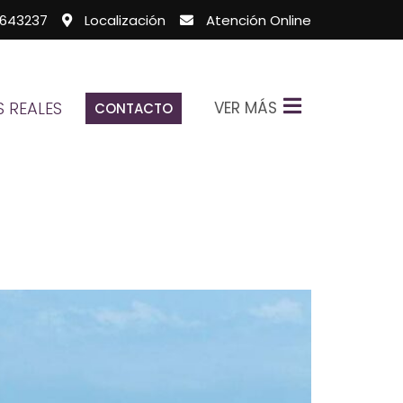
643237
Localización
Atención Online
VER MÁS
 REALES
CONTACTO