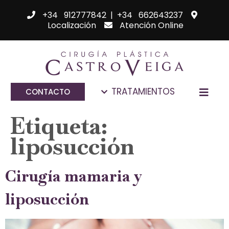
+34 912777842
|
+34 662643237
Localización
Atención Online
TRATAMIENTOS
CONTACTO
Etiqueta:
liposucción
Cirugía mamaria y
liposucción